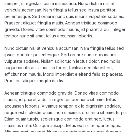
semper, ut egestas ipsum malesuada. Nunc dictum nisl at
vehicula accumsan. Nam fringilla tellus sed ipsum porttitor
pellentesque. Sed ornare nunc quis mauris vulputate sodales.
Praesent aliquet fringilla mattis. Aenean tristique commodo
gravida. Donec vitae commodo mauris, id pharetra dui. Integer
tempor nunc sit amet tellus accumsan lobortis.
Nunc dictum nisl at vehicula accumsan. Nam fringilla tellus sed
ipsum porttitor pellentesque. Sed ornare nunc quis mauris
vulputate sodales. Nullam sollicitudin lectus dolor, nec mollis
augue iaculis ac. Ut massa tortor, facilisis nec blandit eu,
efficitur non mauris. Morbi imperdiet eleifend felis at placerat.
Praesent aliquet fringilla mattis.
Aenean tristique commodo gravida. Donec vitae commodo
mauris, id pharetra dui. Integer tempor nunc sit amet tellus
accumsan lobortis. Vivamus tempor, ex id dignissim sodales,
neque est molestie quam, non maximus orci arcu sit amet turpis.
Etiam quam turpis, scelerisque commodo erat nec, luctus
maximus nulla. Quisque suscipit tellus eu nisl tempor tempus.
Aliquam erat volutpat. Nunc ut ex quis metus viverra rhoncus