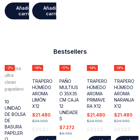
Valorado con
de 5
Valorado con
de 5
Añadir al
Añadir al
carrito
carrito
Bestsellers
-2%
-14%
-17%
-14%
-14%
TRAPERO
PAÑO
TRAPERO
TRAPERO
HÚMEDO
MULTIUS
HÚMEDO
HÚMEDO
AROMA
O 35X35
AROMA
AROMA
LIMÓN
CM CAJA
PRIMAVE
NARANJA
10
X12
12
RA X12
X12
UNIDAD
UNIDADE
DE BOLSA
$
21.480
$
21.480
$
21.480
S
DE
$
24.990
$
24.990
$
24.990
BASURA
$
7.272
PAPELER
$
8.720
Valorado con
de 5
Valorado con
de 5
Valorado con
de 5
O