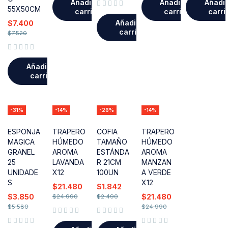
Añadir al
Añadir al
Añadir
55X50CM
carrito
carrito
carri
Valorado con
de 5
Añadir al
$
7.400
carrito
$
7.520
Valorado con
de 5
Añadir al
carrito
-31%
-14%
-26%
-14%
ESPONJA
TRAPERO
COFIA
TRAPERO
MAGICA
HÚMEDO
TAMAÑO
HÚMEDO
GRANEL
AROMA
ESTÁNDA
AROMA
25
LAVANDA
R 21CM
MANZAN
UNIDADE
X12
100UN
A VERDE
S
X12
$
21.480
$
1.842
$
3.850
$
21.480
$
24.990
$
2.490
$
5.580
$
24.990
Valorado con
de 5
Valorado con
de 5
Valorado con
de 5
Valorado con
de 5